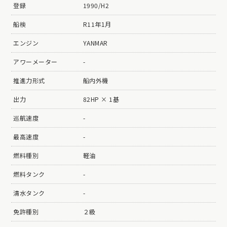
登録
1990/H2
船検
R11年1月
エンジン
YANMAR
アワーメーター
-
推進力形式
船内外機
出力
82HP × 1基
巡航速度
-
最高速度
-
燃料種別
軽油
燃料タンク
-
清水タンク
-
免許種別
２級