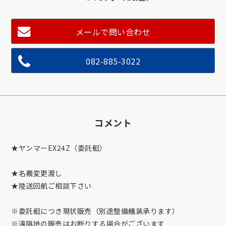
メールで問い合わせ
082-885-3022
コメント
★ヤンマーEX24Z（委託艇）
★名義変更渡し
★陸送回航ご相談下さい
※委託艇につき現状販売（別途整備艤装承ります）
※遠隔地の販売はお断りする場合がございます