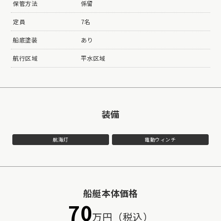
保管方法
係留
定員
7名
船底塗装
あり
航行区域
平水区域
装備
航海灯
電動ウィンチ
船艇本体価格
70
万円（税込）