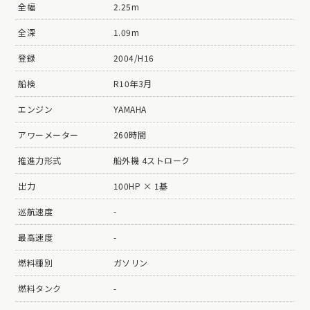
全幅
2.25m
全深
1.09m
登録
2004/H16
船検
R10年3月
エンジン
YAMAHA
アワーメーター
260時間
推進力形式
船外機 4ストローク
出力
100HP × 1基
巡航速度
-
最高速度
-
燃料種別
ガソリン
燃料タンク
-