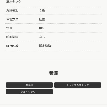
清水タンク
-
免許種別
２級
保管方法
陸置
定員
8名
船底塗装
なし
航行区域
限定沿海
装備
航海灯
トランサムステップ
ウェイクタワー